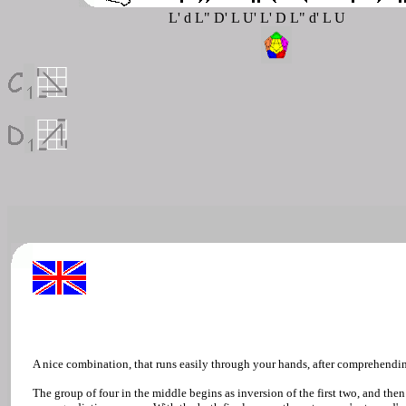
L' d L" D' L U' L' D L" d' L U
A nice combination, that runs easily through your hands, after comprehendin
The group of four in the middle begins as inversion of the first two, and the