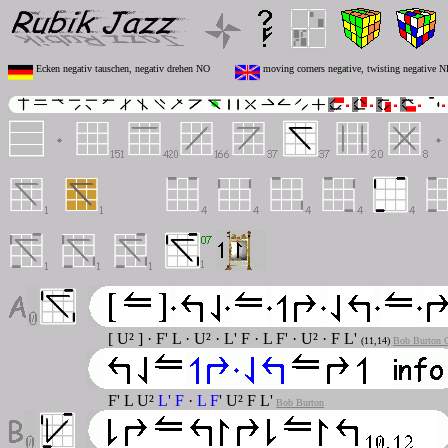
Ecken negativ tauschen, negativ drehen NO
moving corners negative, twisting negative N
[ U² ] · F' L · U² · L' F · L F' · U² · F L'
(11,14)
Bob Burton 
F' L U²
L' F
·
L F
' U² F L'
Bob Burton