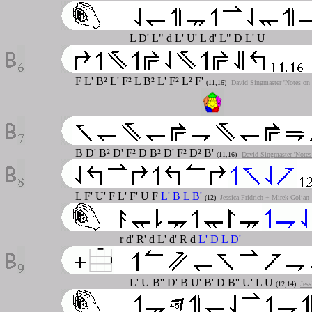
L D' L" d L' U' L d' L" D L' U
F L' B² L' F² L B² L' F² L² F'
(11,16)
David Singmaster 'Notes on 
B D' B² D' F² D B² D' F² D² B'
(11,16)
David Singmaster 'Notes
L F' U' F L' F' U F
L' B L B'
(12)
Jessica Fridrich + Mirek Goljan
r d' R' d L' d' R d
L' D L D'
L' U B'' D' B U' B' D B'' U' L U
(12,14)
Jess