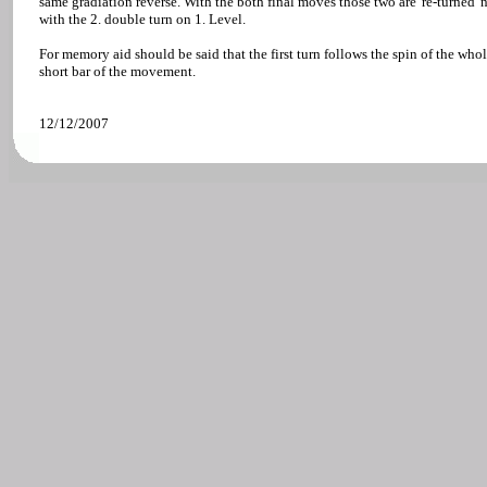
same gradiation reverse. With the both final moves those two are 're-turned'
with the 2. double turn on 1. Level.
For memory aid should be said that the first turn follows the spin of the who
short bar of the movement.
12/12/2007