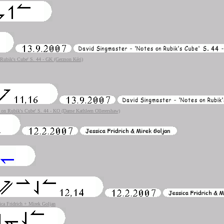
Rubik's Cube' S. 44 - GK (Gerzson Kéri)
 on Rubik's Cube' S. 44 - KO (Dame Kathleen Ollerershaw)
ica Fridrich + Mirek Goljan