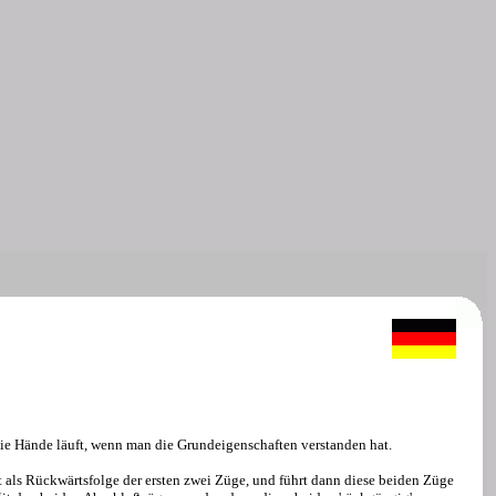
die Hände läuft, wenn man die Grundeigenschaften verstanden hat.
t als Rückwärtsfolge der ersten zwei Züge, und führt dann diese beiden Züge