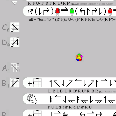
R' F U² F' R F R' U² R F'
(10,12)
Jessica Fridrich + Mirek Goljan
alt = "turn 45°" (R' F)
U²
(F' R F R')
U²
(R F')
W
w
W
w
W
L' B L B' U R' B' R U' R' B R
(12)
Jessica Fr
r' U L d' r d' R' d L' d' R U