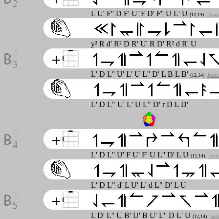
L U' F'' D F' U' F D' F'' U L' U
(12,14)
Jessic
y² R d' R² D R' U' R D' R² d R' U
L' D L'' U' L' U L'' D' L B L B'
(12,14)
Jessi
L' D L" U' L' U L" D' r D L D'
L' D L'' U' F U' F' U L'' D' L U
(12,14)
Jessi
L' D L" d' L U' L' d L" D' L U
L D' L'' U B' U' B U' L'' D L' U
(12,14)
Jess