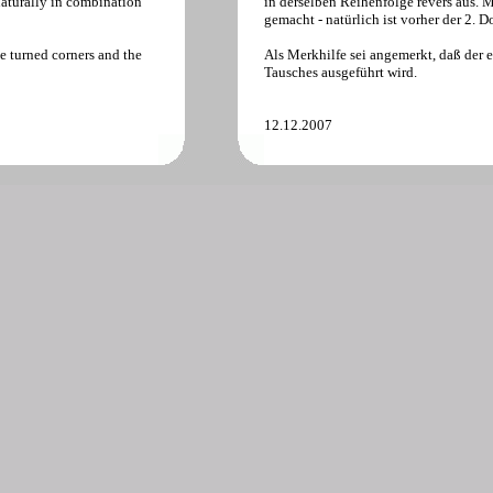
 naturally in combination
in derselben Reihenfolge revers aus.
gemacht - natürlich ist vorher der 2. D
le turned corners and the
Als Merkhilfe sei angemerkt, daß der 
Tausches ausgeführt wird.
12.12.2007