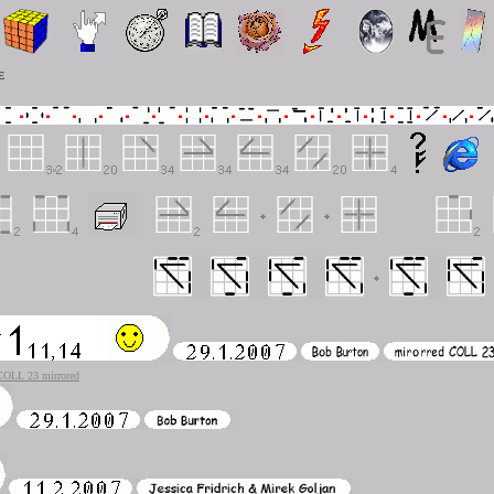
E
COLL 23 mirrored