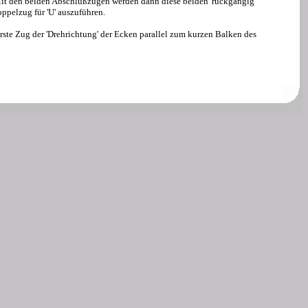
 Mit den beiden Abschlußzügen werden dann diese beiden 'rückgängig'
oppelzug für 'U' auszuführen.
erste Zug der 'Drehrichtung' der Ecken parallel zum kurzen Balken des