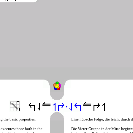
g the basic properties.
Eine hübsche Folge, die leicht durch 
n executes those both in the
Die Vierer-Gruppe in der Mitte beginn