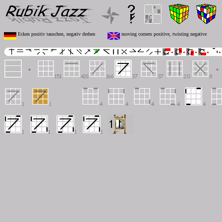
Ecken positiv tauschen, negativ drehen
moving corners positive, twisting negative