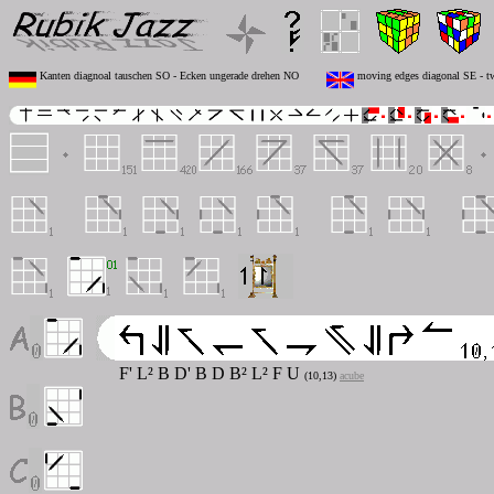
Kanten diagnoal tauschen SO - Ecken ungerade drehen NO
moving edges diagonal SE - tw
F' L² B D' B D B² L² F U
(10,13)
acube