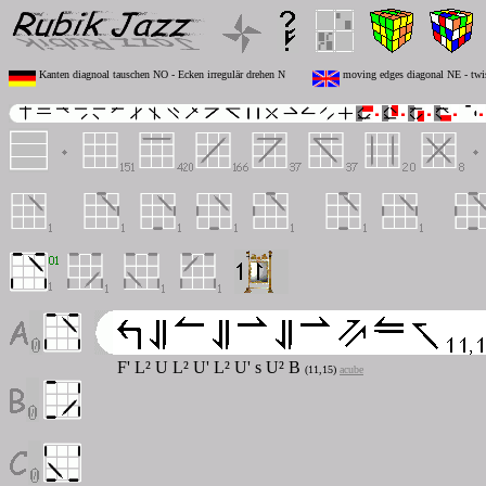
Kanten diagnoal tauschen NO - Ecken irregulär drehen N
moving edges diagonal NE - twist
F' L² U L² U' L² U'
s
U² B
(11,15)
acube