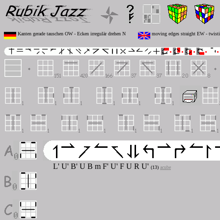
Kanten gerade tauschen OW - Ecken irregulär drehen N
moving edges straight EW - twistin
L' U' B' U B
m
F' U' F U R U'
(13)
acube