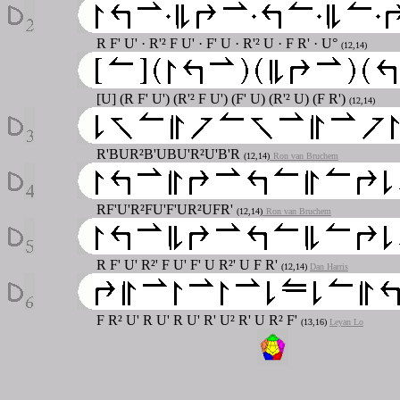
R F' U'
·
R'² F U'
·
F' U
·
R'² U
·
F R'
· U°
(12,14)
[U] (R F' U') (R'² F U') (F' U) (R'² U) (F R')
(12,14)
R'BUR²B'UBU'R²U'B'R
(12,14)
Ron van Bruchem
RF'U'R²FU'F'UR²UFR'
(12,14)
Ron van Bruchem
R F' U' R²' F U' F' U R²' U F R'
(12,14)
Dan Harris
F R² U' R U' R U' R' U² R' U R² F'
(13,16)
Leyan Lo