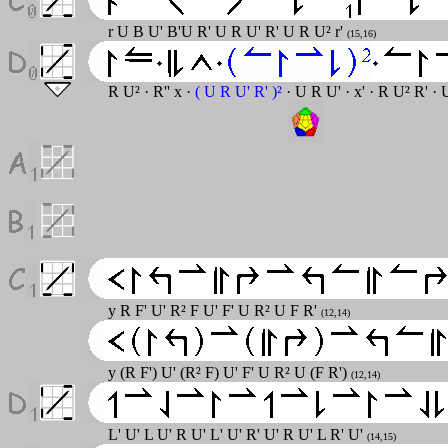
r U B U' B'U R' U R U' R' U R U² r'
(15,16)
R U² · R'' x ·
( U R U' R' )²
· U R U' · x' · R U² R' ·
y R F' U' R² F U' F' U R² U F R'
(12,14)
y (R F') U' (R² F) U' F' U R² U (F R')
(12,14)
L' U' L U' R U' L' U' R' U' R U' L R' U'
(14,15)