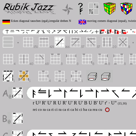
Ecken diagonal tauschen (egal),irregulär drehen N
moving corners diagonal (equal), twistin
r U² R' U' R U R' U' R U' B U B' U' r' · U°
(15,16)
rei co ra ca ri ci ra ca ri ca bi ci ba ca rea cu