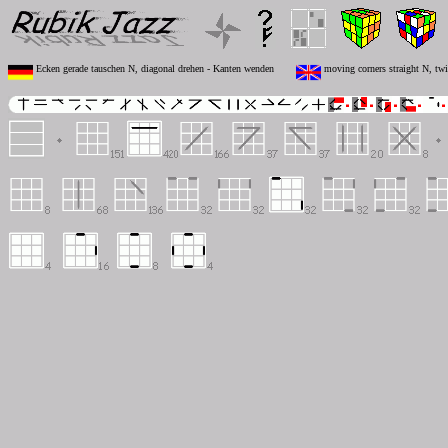
Ecken gerade tauschen N, diagonal drehen - Kanten wenden
moving corners straight N, twi