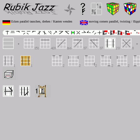
Ecken parallel tauschen, drehen / Kanten wenden
moving corners parallel, twisting / flipp