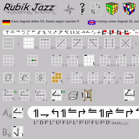
Ecken diagonal drehen SO, Kanten negativ tauschen N
twisting corners diagonal SE, mo
L'' D F' L'' U
²
F U
²
L'' F
²
U
²
F U F
²
D'
(14,22)
acube