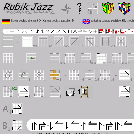
Ecken positiv drehen SO, Kanten positiv tauschen N
twisting corners positive SE, movi