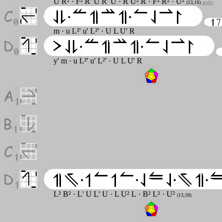
U R²
·
F² R' U R' U
·
R U² R
·
F² R²
·
U
²
(13,18)
acube
m
· u L²' u' L²' · U L U' R
y' m
· u L²' u' L²' · U L U' R
L² B²
·
L' U L' U
·
L U² L
·
B² L²
·
U²
(13,18)