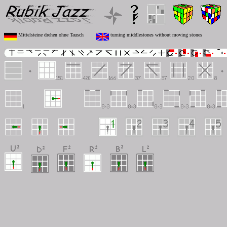
Mittelsteine drehen ohne Tausch
turning middlestones without moving stones