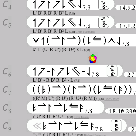
L' B' R B' R' B² L
(7,8)
L' B' R B' R' B² L
(7,8)
Chris Hardwick
x' L' (U' R U') (R' U²) x L
(7,8)
L' B' - R B' R' B² - L
(7,8)
((R' M) U') (R U') (R' U² (R M'))
(7,8)
Peter Jansen
r' U' R U' R' U² r
(7,8)
Peter Jansen
*y²*
r' U' R U' R' U² r
(7,8)
Richard Patterson