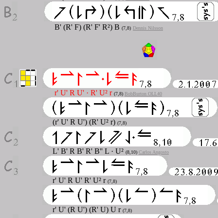
B' (R' F) (R' F' R²) B
(7,8)
Dennis Nilsson
r' U' R U'
·
R' U² r
(7,8)
BobBurton OLL40
(r' U' R U') (R' U² r)
(7,8)
L' B' R B' R' B'' L · U²
(8,10)
Carlos Angosto
r' U' R U' R' U² r
(7,8)
r' U' (R U') (R' U) U r
(7,8)