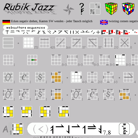
Ecken negativ drehen, Kanten SW wenden - jeder Tausch möglich
twisting corners negati