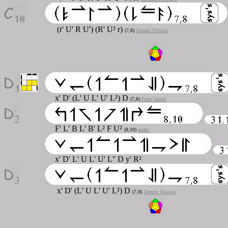
(r' U' R U') (R' U² r)
(7,8)
Dennis Nilsson
x' D' (L' U L' U' L²) D
(7,8)
Peter Jansen
F' L' B L' B' L² F U²
(8,10)
acube
x' D' L' U L' U' L'' D y' R²
x' D' (L' U L' U' L²) D
(7,8)
Dennis Nilsson