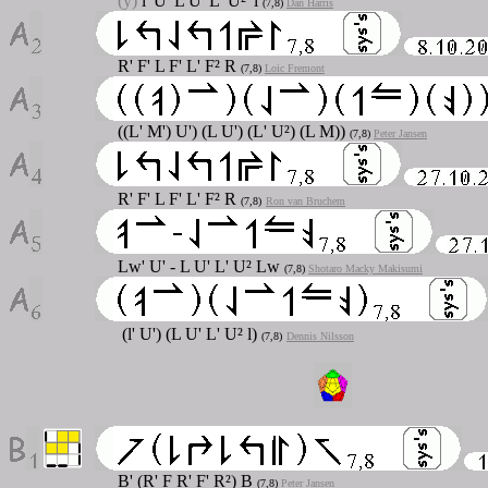
(y)
l' U' L U' L' U²' l
(7,8)
Dan Harris
R' F' L F' L' F² R
(7,8)
Loic Fremont
((L' M') U') (L U') (L' U²) (L M))
(7,8)
Peter Jansen
R' F' L F' L' F² R
(7,8)
Ron van Bruchem
Lw' U' - L U' L' U² Lw
(7,8)
Shotaro Macky Makisumi
(l' U') (L U' L' U² l)
(7,8)
Dennis Nilsson
B' (R' F R' F' R²) B
(7,8)
Peter Jansen